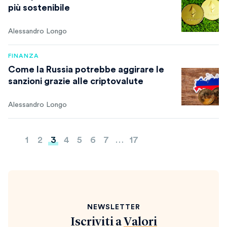
più sostenibile
Alessandro Longo
FINANZA
Come la Russia potrebbe aggirare le
sanzioni grazie alle criptovalute
Alessandro Longo
Paginazione
1
2
3
4
5
6
7
…
17
degli
articoli
NEWSLETTER
Iscriviti a
Valori