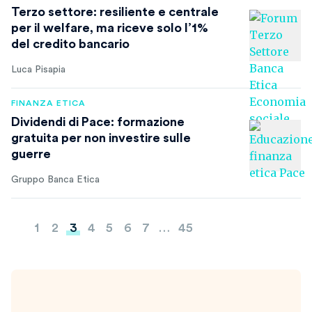
Terzo settore: resiliente e centrale
per il welfare, ma riceve solo l’1%
del credito bancario
Luca Pisapia
FINANZA ETICA
Dividendi di Pace: formazione
gratuita per non investire sulle
guerre
Gruppo Banca Etica
Paginazione
1
2
3
4
5
6
7
…
45
degli
articoli