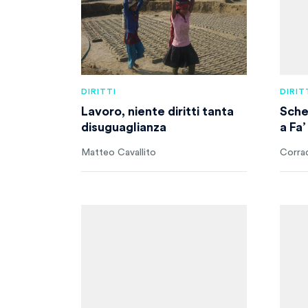
DIRITTI
DIRIT
Lavoro, niente diritti tanta
Sche
disuguaglianza
a Fa’
Matteo Cavallito
Corra