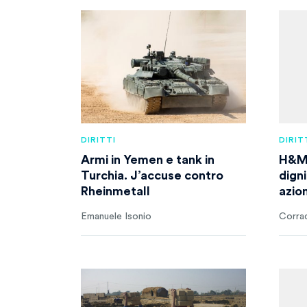
DIRITTI
DIRIT
Armi in Yemen e tank in
H&M s
Turchia. J’accuse contro
digni
Rheinmetall
azion
Emanuele Isonio
Corra