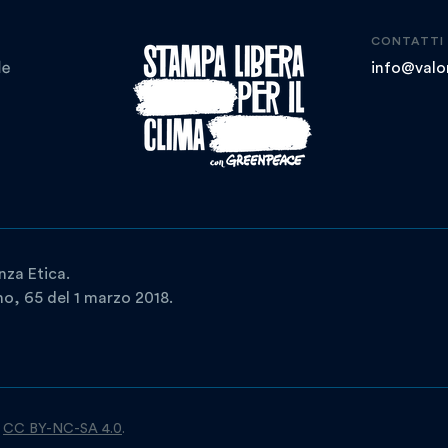
CONTATTI
info@valor
nza Etica.
ano, 65 del 1 marzo 2018.
a
CC BY-NC-SA 4.0
.