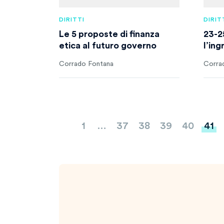
DIRITTI
DIRIT
Le 5 proposte di finanza
23-25
etica al futuro governo
l’ing
Corrado Fontana
Corra
Paginazione
1
…
37
38
39
40
41
degli
articoli