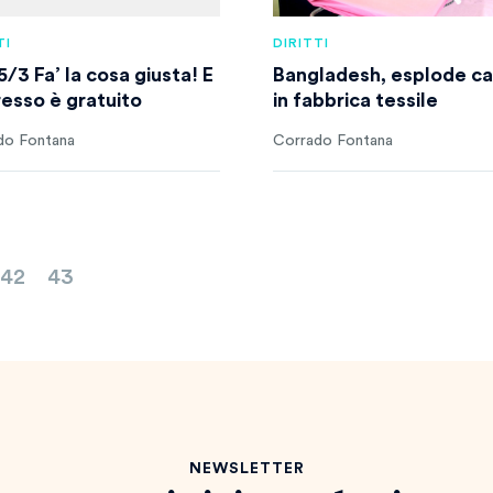
TI
DIRITTI
/3 Fa’ la cosa giusta! E
Bangladesh, esplode ca
resso è gratuito
in fabbrica tessile
do Fontana
Corrado Fontana
42
43
NEWSLETTER