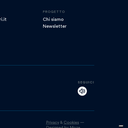
PROGETTO
i.it
Chi siamo
Newsletter
SEGUICI
Privacy
&
Cookies
—
Designed by
Moze