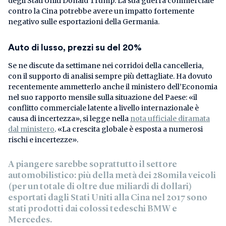
degli Stati Uniti Donald Trump. La sua guerra commerciale
contro la Cina potrebbe avere un impatto fortemente
negativo sulle esportazioni della Germania.
Auto di lusso, prezzi su del 20%
Se ne discute da settimane nei corridoi della cancelleria,
con il supporto di analisi sempre più dettagliate. Ha dovuto
recentemente ammetterlo anche il ministero dell’Economia
nel suo rapporto mensile sulla situazione del Paese: «il
conflitto commerciale latente a livello internazionale è
causa di incertezza», si legge nella
nota ufficiale diramata
dal ministero
. «La crescita globale è esposta a numerosi
rischi e incertezze».
A piangere sarebbe soprattutto il settore
automobilistico
: più della metà dei 280mila veicoli
(per un totale di oltre due miliardi di dollari)
esportati dagli Stati Uniti alla Cina nel 2017 sono
stati prodotti dai colossi tedeschi BMW e
Mercedes.