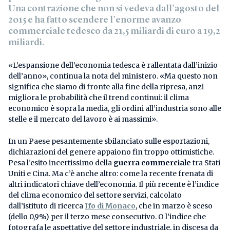
Una contrazione che non si vedeva dall’agosto del
2015 e ha fatto scendere l’enorme
avanzo
commerciale tedesco da 21,5 miliardi di euro a 19,2
miliardi
.
«L’espansione dell’economia tedesca è rallentata dall’inizio
dell’anno», continua la nota del ministero. «Ma questo non
significa che siamo di fronte alla fine della ripresa, anzi
migliora le probabilità che il trend continui: il clima
economico è sopra la media, gli ordini all’industria sono alle
stelle e il mercato del lavoro è ai massimi».
In un Paese pesantemente sbilanciato sulle esportazioni,
dichiarazioni del genere appaiono fin troppo ottimistiche.
Pesa l’esito incertissimo della
guerra commerciale
tra Stati
Uniti e Cina. Ma c’è anche altro: come la recente frenata di
altri indicatori chiave dell’economia. Il più recente è l’indice
del clima economico del settore servizi, calcolato
dall’istituto di ricerca
Ifo di Monaco
, che in marzo è sceso
(dello 0,9%) per il terzo mese consecutivo. O l’indice che
fotografa le aspettative del settore industriale, in discesa da