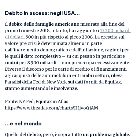
Debito in ascesa: negli USA…
Il
debito delle famiglie americane
misurato alla fine del
primo trimestre 2018, intanto, ha raggiunto i
13.200 miliardi
di dollari
, 500 in più rispetto al picco 2008. La crescita sul
valore pre crisi è determinata almeno in parte
dall’incremento demografico e dall’inflazione, ragioni per
le quali il dato complessivo – su cui pesano in particolare
mutui
per 8.900 miliardi – non preoccupa eccessivamente.
Diverso il discorso per le carte di credito e i finanziamenti
agli acquisti delle automobili: in entrambi i settori, rileva
l’analisi della Fed di New York sui dati forniti da Equifax,
stanno aumentando le insolvenze.
Fonte: NY Fed, Equifax in Atlas
https://www.theatlas.com/charts/H1jvoQjAM
…e nel mondo
Quello del
debito
, però, è soprattutto
un problema globale.