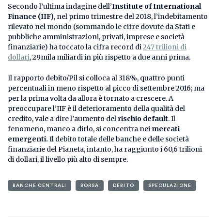
Secondo l’ultima indagine dell’
Institute of International
Finance (IIF)
, nel primo trimestre del 2018, l’indebitamento
rilevato nel mondo (sommando le cifre dovute da Stati e
pubbliche amministrazioni, privati, imprese e società
finanziarie) ha toccato la cifra record di
247 trilioni di
dollari
, 29mila miliardi in più rispetto a due anni prima.
Il rapporto debito/Pil si colloca al 318%, quattro punti
percentuali in meno rispetto al picco di settembre 2016; ma
per la prima volta da allora è tornato a crescere. A
preoccupare l’IIF è il deterioramento della qualità del
credito, vale a dire l’aumento del
rischio default
. Il
fenomeno, manco a dirlo, si concentra nei
mercati
emergenti.
Il debito totale delle banche e delle società
finanziarie del Pianeta, intanto, ha raggiunto i 60,6 trilioni
di dollari, il livello più alto di sempre.
BANCHE CENTRALI
BORSA
DEBITO
SPECULAZIONE