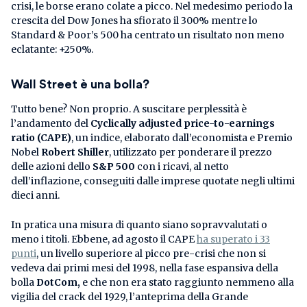
crisi, le borse erano colate a picco. Nel medesimo periodo la
crescita del Dow Jones ha sfiorato il 300% mentre lo
Standard & Poor’s 500 ha centrato un risultato non meno
eclatante: +250%.
Wall Street è una bolla?
Tutto bene? Non proprio. A suscitare perplessità è
l’andamento del
Cyclically adjusted price-to-earnings
ratio (CAPE)
, un indice, elaborato dall’economista e Premio
Nobel
Robert Shiller
, utilizzato per ponderare il prezzo
delle azioni dello
S&P 500
con i ricavi, al netto
dell’inflazione, conseguiti dalle imprese quotate negli ultimi
dieci anni.
In pratica una misura di quanto siano sopravvalutati o
meno i titoli. Ebbene, ad agosto il CAPE
ha superato i 33
punti
, un livello superiore al picco pre-crisi che non si
vedeva dai primi mesi del 1998, nella fase espansiva della
bolla
DotCom,
e che non era stato raggiunto nemmeno alla
vigilia del crack del 1929, l’anteprima della Grande