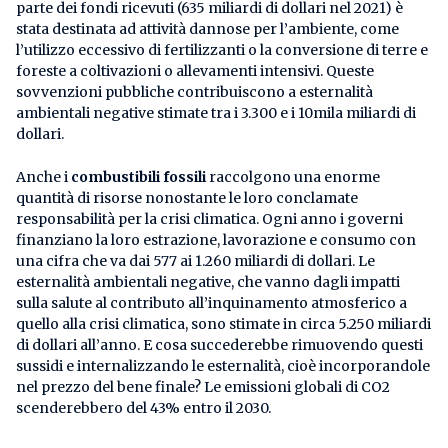
parte dei fondi ricevuti (635 miliardi di dollari nel 2021) è
stata destinata ad attività dannose per l’ambiente, come
l’utilizzo eccessivo di fertilizzanti o la conversione di terre e
foreste a coltivazioni o allevamenti intensivi. Queste
sovvenzioni pubbliche contribuiscono a esternalità
ambientali negative stimate tra i 3.300 e i 10mila miliardi di
dollari.
Anche i
combustibili fossili
raccolgono una enorme
quantità di risorse nonostante le loro conclamate
responsabilità per la crisi climatica. Ogni anno i governi
finanziano la loro estrazione, lavorazione e consumo con
una cifra che va dai 577 ai 1.260 miliardi di dollari. Le
esternalità ambientali negative, che vanno dagli impatti
sulla salute al contributo all’inquinamento atmosferico a
quello alla crisi climatica, sono stimate in circa 5.250 miliardi
di dollari all’anno. E cosa succederebbe rimuovendo questi
sussidi e internalizzando le esternalità, cioè incorporandole
nel prezzo del bene finale? Le emissioni globali di CO2
scenderebbero del 43% entro il 2030.