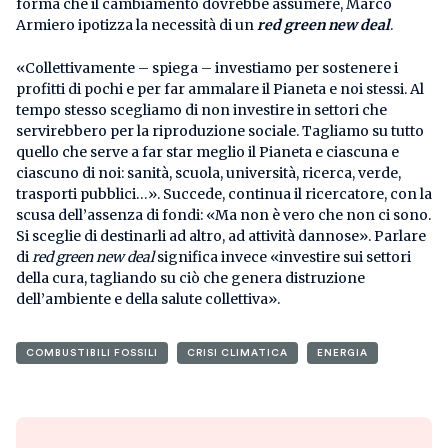
forma che il cambiamento dovrebbe assumere, Marco
Armiero ipotizza la necessità di un
red green new deal
.
«Collettivamente – spiega – investiamo per sostenere i
profitti di pochi e per far ammalare il Pianeta e noi stessi. Al
tempo stesso scegliamo di non investire in settori che
servirebbero per la riproduzione sociale. Tagliamo su tutto
quello che serve a far star meglio il Pianeta e ciascuna e
ciascuno di noi: sanità, scuola, università, ricerca, verde,
trasporti pubblici…». Succede, continua il ricercatore, con la
scusa dell’assenza di fondi: «Ma non è vero che non ci sono.
Si sceglie di destinarli ad altro, ad attività dannose». Parlare
di
red green
new
deal
significa invece «investire sui settori
della cura, tagliando su ciò che genera distruzione
dell’ambiente e della salute collettiva».
COMBUSTIBILI FOSSILI
CRISI CLIMATICA
ENERGIA