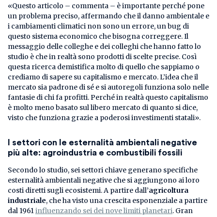
«Questo articolo – commenta – è importante perché pone
un problema preciso, affermando che il danno ambientale e
i cambiamenti climatici non sono un errore, un bug di
questo sistema economico che bisogna correggere. Il
messaggio delle colleghe e dei colleghi che hanno fatto lo
studio è che in realtà sono prodotti di scelte precise. Così
questa ricerca demistifica molto di quello che sappiamo o
crediamo di sapere su capitalismo e mercato. L’idea che il
mercato sia padrone di sé e si autoregoli funziona solo nelle
fantasie di chi fa profitti. Perché in realtà questo capitalismo
è molto meno basato sul libero mercato di quanto si dice,
visto che funziona grazie a poderosi investimenti statali».
I settori con le esternalità ambientali negative
più alte: agroindustria e combustibili fossili
Secondo lo studio, sei settori chiave generano specifiche
esternalità ambientali negative che si aggiungono ai loro
costi diretti sugli ecosistemi. A partire dall’
agricoltura
industriale
, che ha visto una crescita esponenziale a partire
dal 1961
influenzando sei dei nove limiti planetari
. Gran