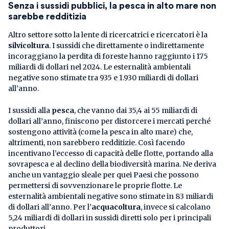
Senza i sussidi pubblici, la pesca in alto mare non
sarebbe redditizia
Altro settore sotto la lente di ricercatrici e ricercatori è la
silvicoltura
. I sussidi che direttamente o indirettamente
incoraggiano la perdita di foreste hanno raggiunto i 175
miliardi di dollari nel 2024. Le esternalità ambientali
negative sono stimate tra 935 e 1.930 miliardi di dollari
all’anno.
I sussidi alla
pesca
, che vanno dai 35,4 ai 55 miliardi di
dollari all’anno, finiscono per distorcere i mercati perché
sostengono attività (come la pesca in alto mare) che,
altrimenti, non sarebbero redditizie. Così facendo
incentivano l’eccesso di capacità delle flotte, portando alla
sovrapesca e al declino della biodiversità marina. Ne deriva
anche un vantaggio sleale per quei Paesi che possono
permettersi di sovvenzionare le proprie flotte. Le
esternalità ambientali negative sono stimate in 83 miliardi
di dollari all’anno. Per l’
acquacoltura
, invece si calcolano
5,24 miliardi di dollari in sussidi diretti solo per i principali
produttori.