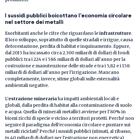
I sussidi pubblici boicottano l’economia circolare
nel settore dei metalli
Esorbitanti anche le cifre che riguardano le
infrastrutture
.
Il loro sviluppo, soprattutto di quelle stradali e irrigue, causa
deforestazione, perdita di habitat e inquinamento. Eppure,
dal 2015 ha incassato circa 2.300 miliardi di dollari di fondi
pubblici: tra i 224 e i 586 miliardi di dollari all’anno per la
costruzione e manutenzione delle strade e tra i 5,82 e i 158
miliardi di dollari all’anno per l’irrigazione. Mancano
completamente, invece, stime globali sulle esternalità
ambientali negative.
L’
estrazione mineraria
ha impatti ambientali locali e
globali, dalla perdita di habitat alla contaminazione di suolo
e acqua. Quella di minerali metallici avviene per l’80% in
biomi ricchi di specie e vicino a territori protetti. Perché non
seguire il paradigma dell’economia circolare e puntare sui
metalli riciclati? Perché i sussidi pubblici (stimati, al ribasso,
in 40 miliardi di dollari
per l’estrazione non energetica)