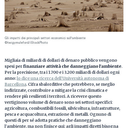
Gli impatti dei principali settori economici sull'ambiente
©twigymuleford/iStockPhoto
Migliaia di miliardi di
dollari di denaro pubblico vengono
spesi per
finanziare attività che danneggiano l’ambiente
.
Per la precisione, tra i 1.700 e i 3.200 miliardi di dollari ogni
anno:
lo dice una ricerca dell’Università autonoma di
Barcellona
. Cifra sbalorditive che potrebbero, se meglio
indirizzate, contribuire a mitigare la crisi climatica e
rendere più resilienti i territori. A ricevere questo
vertiginoso volume di denaro sono sei settori specifici:
agricoltura, combustibili fossili, silvicoltura, infrastrutture,
pesca e acquacoltura, estrazione di metalli. Ognuno di
questi di per sé adotta pratiche che danneggiano
l’ambiente, ma non finisce qui: agli impatti diretti bisogna