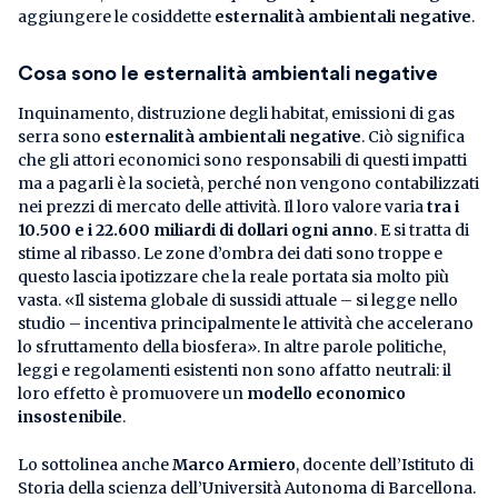
aggiungere le cosiddette
esternalità ambientali negative
.
Cosa sono le esternalità ambientali negative
Inquinamento, distruzione degli habitat, emissioni di gas
serra sono
esternalità ambientali negative
. Ciò significa
che gli attori economici sono responsabili di questi impatti
ma a pagarli è la società, perché non vengono contabilizzati
nei prezzi di mercato delle attività. Il loro valore varia
tra i
10.500 e i 22.600 miliardi di dollari ogni anno
. E si tratta di
stime al ribasso. Le zone d’ombra dei dati sono troppe e
questo lascia ipotizzare che la reale portata sia molto più
vasta. «Il sistema globale di sussidi attuale – si legge nello
studio – incentiva principalmente le attività che accelerano
lo sfruttamento della biosfera». In altre parole politiche,
leggi e regolamenti esistenti non sono affatto neutrali: il
loro effetto è promuovere un
modello economico
insostenibile
.
Lo sottolinea anche
Marco Armiero
, docente dell’Istituto di
Storia della scienza dell’Università Autonoma di Barcellona.