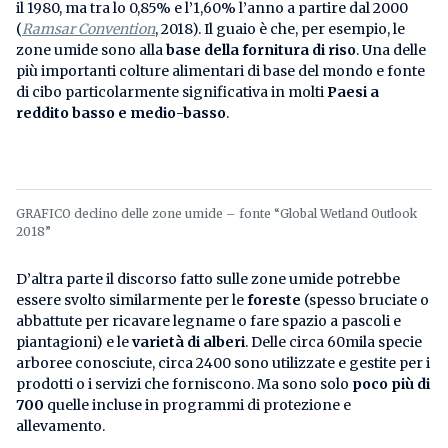
il 1980, ma tra lo 0,85% e l’1,60% l’anno a partire dal 2000
(
Ramsar Convention
, 2018). Il guaio è che, per esempio, le
zone umide sono alla
base della fornitura di riso
. Una delle
più importanti colture alimentari di base del mondo e fonte
di cibo particolarmente significativa in molti
Paesi a
reddito basso e medio-basso
.
GRAFICO declino delle zone umide – fonte “Global Wetland Outlook
2018”
D’altra parte il discorso fatto sulle zone umide potrebbe
essere svolto similarmente per le
foreste
(spesso bruciate o
abbattute per ricavare legname o fare spazio a pascoli e
piantagioni) e le
varietà di alberi
. Delle circa 60mila specie
arboree conosciute, circa 2400 sono utilizzate e gestite per i
prodotti o i servizi che forniscono. Ma sono solo
poco più di
700
quelle incluse in programmi di protezione e
allevamento.