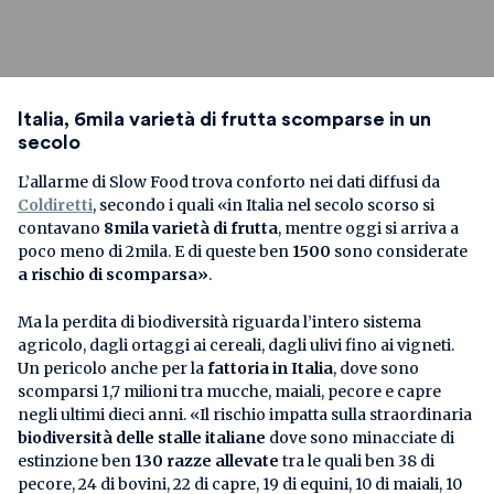
Italia, 6mila varietà di frutta scomparse in un
secolo
L’allarme di Slow Food trova conforto nei dati diffusi da
Coldiretti
, secondo i quali «in Italia nel secolo scorso si
contavano
8mila
varietà di frutta
, mentre oggi si arriva a
poco meno di 2mila. E di queste ben
1500
sono considerate
a rischio di scomparsa»
.
Ma la perdita di biodiversità riguarda l’intero sistema
agricolo, dagli ortaggi ai cereali, dagli ulivi fino ai vigneti.
Un pericolo anche per la
fattoria in Italia
, dove sono
scomparsi 1,7 milioni tra mucche, maiali, pecore e capre
negli ultimi dieci anni. «Il rischio impatta sulla straordinaria
biodiversità delle stalle italiane
dove sono minacciate di
estinzione ben
130 razze allevate
tra le quali ben 38 di
pecore, 24 di bovini, 22 di capre, 19 di equini, 10 di maiali, 10