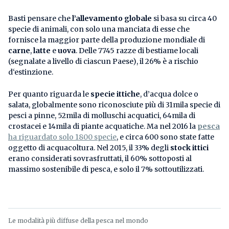
Basti pensare che
l’allevamento globale
si basa su circa 40
specie di animali, con solo una manciata di esse che
fornisce la maggior parte della produzione mondiale di
carne
,
latte
e
uova
. Delle 7745 razze di bestiame locali
(segnalate a livello di ciascun Paese), il 26% è a rischio
d‘estinzione.
Per quanto riguarda le
specie ittiche
, d’acqua dolce o
salata, globalmente sono riconosciute più di 31mila specie di
pesci a pinne, 52mila di molluschi acquatici, 64mila di
crostacei e 14mila di piante acquatiche. Ma nel 2016 la
pesca
ha riguardato solo 1800 specie
, e circa 600 sono state fatte
oggetto di acquacoltura. Nel 2015, il 33% degli
stock ittici
erano considerati sovrasfruttati, il 60% sottoposti al
massimo sostenibile di pesca, e solo il 7% sottoutilizzati.
Le modalità più diffuse della pesca nel mondo