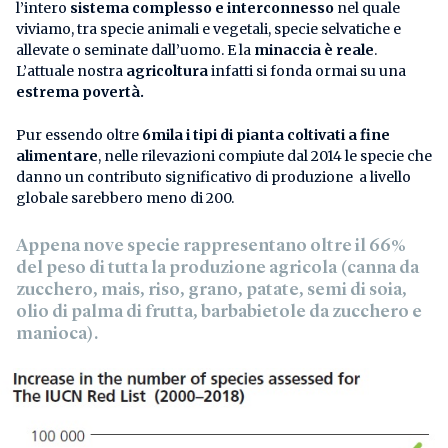
l’intero
sistema complesso e interconnesso
nel quale
viviamo, tra specie animali e vegetali, specie selvatiche e
allevate o seminate dall’uomo. E la
minaccia è reale
.
L’attuale nostra
agricoltura
infatti si fonda ormai su una
estrema
povertà.
Pur essendo oltre
6mila i tipi di pianta coltivati a fine
alimentare
, nelle rilevazioni compiute dal 2014 le specie che
danno un contributo significativo di produzione a livello
globale sarebbero meno di 200.
Appena
nove specie rappresentano oltre il 66%
del peso
di tutta la produzione agricola (canna da
zucchero, mais, riso, grano, patate, semi di soia,
olio di palma di frutta, barbabietole da zucchero e
manioca).