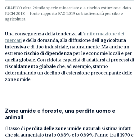
GRAFICO oltre 26mila specie minacciate o a rischio estinzione, dato
IUCN 2018 – fonte rapporto FAO 2019 su biodiversità per cibo e
agricoltura
Una conseguenza della tendenza all’
uniformazione dei
mercati
e della domanda, alla diffusione dell’
agricoltura
intensiva
e di tipo industriale, naturalmente. Ma anche un
estremo
rischio di dipendenza
per le economie locali e per
quella globale. Con ridotta capacità di adattarsi ai processi di
riscaldamento globale
che, ad esempio, stanno
determinando un declino di estensione preoccupante delle
zone umide.
Zone umide e foreste, una perdita uomo e
animali
Il tasso di
perdita delle zone umide naturali
si stima infatti
che sia aumentato tra lo 0,68% e lo 0,69% l’anno tra il 1970 e