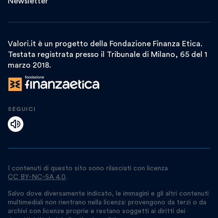
Newsletter
Valori.it è un progetto della Fondazione Finanza Etica.
Testata registrata presso il Tribunale di Milano, 65 del 1
marzo 2018.
SEGUICI
I contenuti di questo sito sono rilasciati con licenza
CC BY-NC-SA 4.0
.
Salvo dove diversamente indicato, le immagini e gli altri contenuti
multimediali non rientrano nella licenza: provengono da terzi o da
archivi con licenze proprie e restano soggetti ai diritti dei