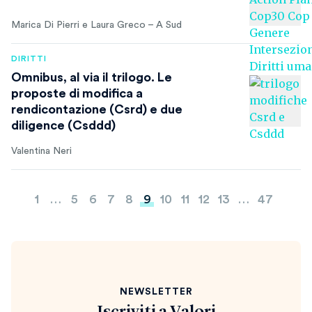
Marica Di Pierri e Laura Greco – A Sud
DIRITTI
Omnibus, al via il trilogo. Le
proposte di modifica a
rendicontazione (Csrd) e due
diligence (Csddd)
Valentina Neri
Paginazione
1
…
5
6
7
8
9
10
11
12
13
…
47
degli
articoli
NEWSLETTER