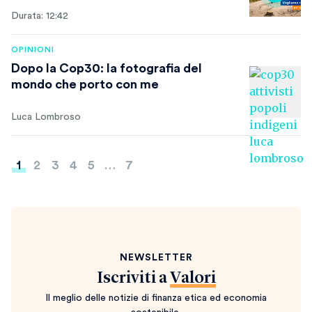
Durata: 12:42
OPINIONI
Dopo la Cop30: la fotografia del
mondo che porto con me
Luca Lombroso
Paginazione
1
2
3
4
5
…
7
degli
articoli
NEWSLETTER
Iscriviti a
Valori
Il meglio delle notizie di finanza etica ed economia