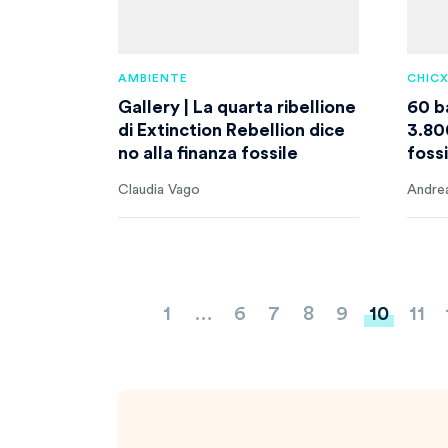
AMBIENTE
CHIC
Gallery | La quarta ribellione
60 b
di Extinction Rebellion dice
3.800
no alla finanza fossile
fossi
Claudia Vago
Andrea
Paginazione
1
…
6
7
8
9
10
11
degli
articoli