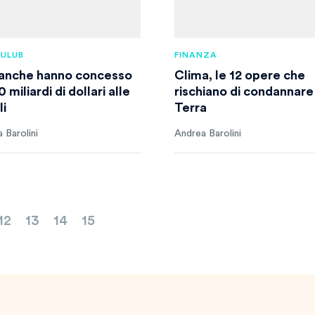
XULUB
FINANZA
anche hanno concesso
Clima, le 12 opere che
 miliardi di dollari alle
rischiano di condannare
li
Terra
 Barolini
Andrea Barolini
12
13
14
15