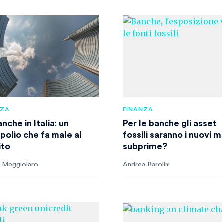
NZA
FINANZA
nche in Italia: un
Per le banche gli asset
opolio che fa male al
fossili saranno i nuovi m
ito
subprime?
 Meggiolaro
Andrea Barolini