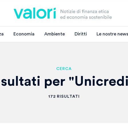
za
Economia
Ambiente
Diritti
Le nostre news
CERCA
isultati per "Unicredi
172 RISULTATI