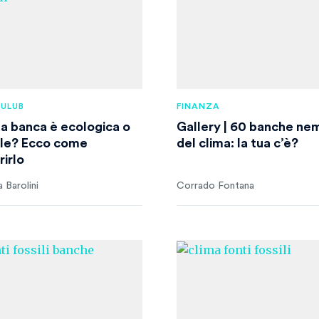
XULUB
FINANZA
ua banca è ecologica o
Gallery | 60 banche ne
ile? Ecco come
del clima: la tua c’è?
rirlo
 Barolini
Corrado Fontana