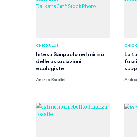
CHICXULUB
CHIC
Intesa Sanpaolo nel mirino
La t
delle associazioni
foss
ecologiste
scop
Andrea Barolini
Andrea