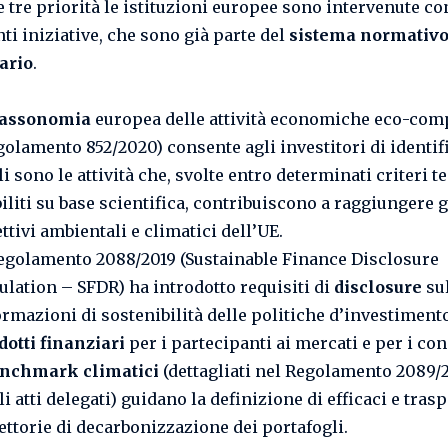
e tre priorità le istituzioni europee sono intervenute c
ti iniziative, che sono già parte del
sistema normativ
ario
.
tassonomia
europea delle attività economiche eco-comp
golamento 852/2020) consente agli investitori di identif
i sono le attività che, svolte entro determinati criteri t
biliti su base scientifica, contribuiscono a raggiungere g
ttivi ambientali e climatici dell’UE.
Regolamento 2088/2019 (Sustainable Finance Disclosure
ulation – SFDR) ha introdotto requisiti di
disclosure
su
ormazioni di sostenibilità delle politiche d’investimento
dotti finanziari
per i partecipanti ai mercati e per i con
nchmark climatici
(dettagliati nel Regolamento 2089/2
i atti delegati) guidano la definizione di efficaci e tras
iettorie di decarbonizzazione dei portafogli.