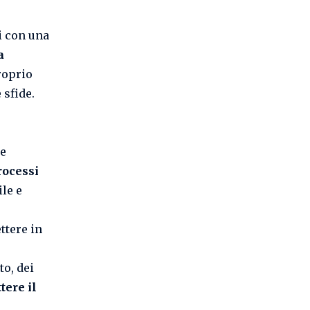
i con una
a
roprio
 sfide.
 e
rocessi
le e
ttere in
to, dei
tere il