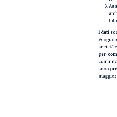
Aum
amb
fatt
I
dati
son
Vengono 
società c
per comp
comunica
sono pre
maggiore