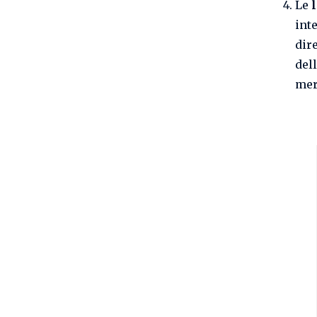
Le
l
int
dir
del
mer