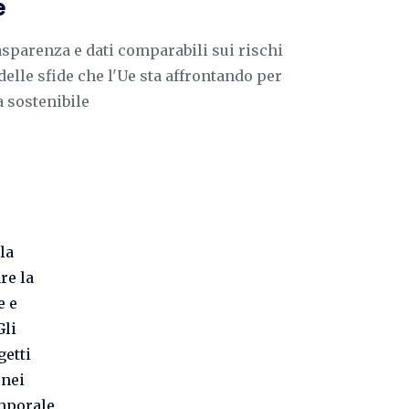
e
asparenza e dati comparabili sui rischi
elle sfide che l'Ue sta affrontando per
 sostenibile
la
re la
e e
Gli
getti
nei
mporale