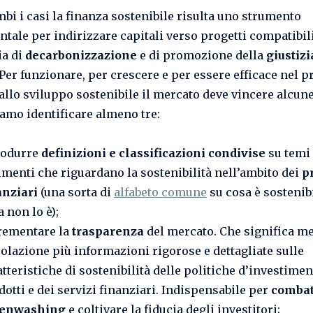
mbi i casi la finanza sostenibile risulta uno strumento
tale per indirizzare capitali verso progetti compatibil
ia di
decarbonizzazione
e di promozione della
giustizi
 Per funzionare, per crescere e per essere efficace nel p
allo sviluppo sostenibile il mercato deve vincere alcune
amo identificare almeno tre:
rodurre
definizioni e classificazioni condivise
su temi
umenti che riguardano la sostenibilità nell’ambito dei
p
anziari
(una sorta di
alfabeto comune
su cosa è sostenibi
 non lo è);
rementare la
trasparenza
del mercato. Che significa me
colazione più informazioni rigorose e dettagliate sulle
atteristiche di sostenibilità delle politiche d’investimen
dotti e dei servizi finanziari. Indispensabile per
combat
eenwashing
e coltivare la fiducia degli investitori;