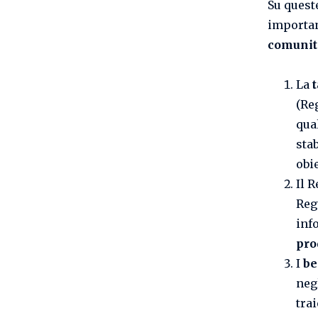
Su quest
importan
comunit
La
(Re
qual
sta
obie
Il 
Reg
inf
pro
I
be
negl
tra