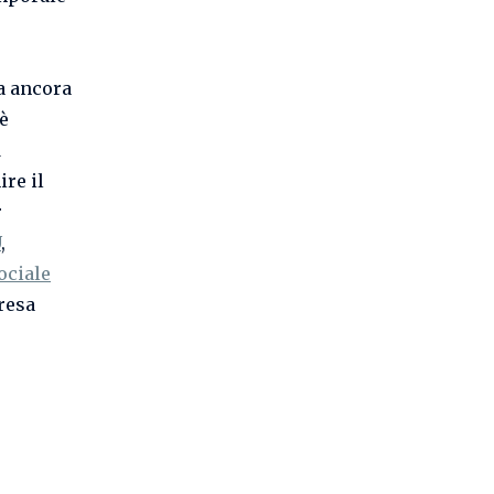
za ancora
è
d
ire il
r
U
,
ociale
resa