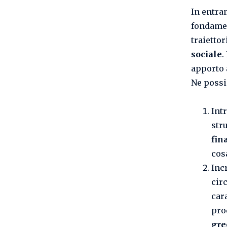
In entra
fondamen
traiettor
sociale
.
apporto 
Ne possi
Int
str
fin
cosa
Inc
cir
car
pro
gr