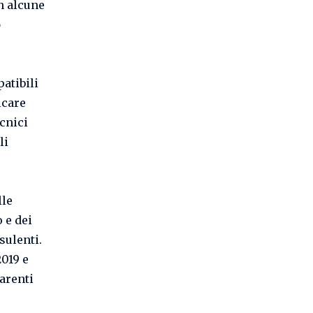
on alcune
o
atibili
icare
ecnici
li
lle
 e dei
sulenti.
019 e
parenti