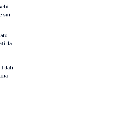
schi
e sui
ato.
ati da
I dati
 una