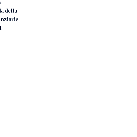
a
a della
anziarie
l