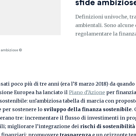
sfide ambizios
Definizioni univoche, tr
ambientali. Sono alcune d
regolamentare la finanza
de ambiziose ©
sati poco più di tre anni (era l’8 marzo 2018) da quando 
one Europea ha lanciato il
Piano d’Azione
per finanzia
 sostenibile: un’ambiziosa tabella di marcia con propost
 per sostenere lo
sviluppo della finanza sostenibile
. 
 erano tre: incrementare il flusso di investimenti in pro
ili; migliorare l’integrazione dei
rischi di sostenibilità
 finanziari; promuovere
trasparenza
e un orizzonte te