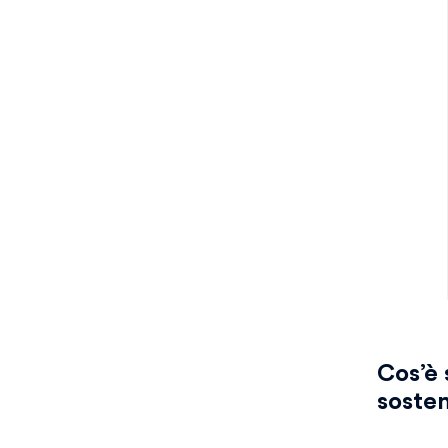
Cos’è 
sosten