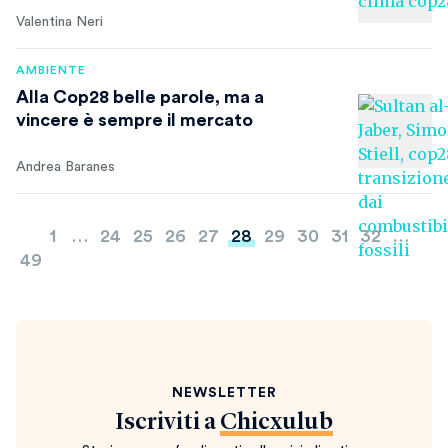
Valentina Neri
AMBIENTE
Alla Cop28 belle parole, ma a
vincere è sempre il mercato
Andrea Baranes
Paginazione
1
…
24
25
26
27
28
29
30
31
32
…
degli
49
articoli
NEWSLETTER
Iscriviti a
Chicxulub