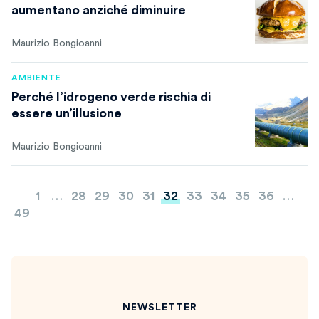
aumentano anziché diminuire
Maurizio Bongioanni
AMBIENTE
Perché l’idrogeno verde rischia di
essere un’illusione
Maurizio Bongioanni
Paginazione
1
…
28
29
30
31
32
33
34
35
36
…
degli
49
articoli
NEWSLETTER