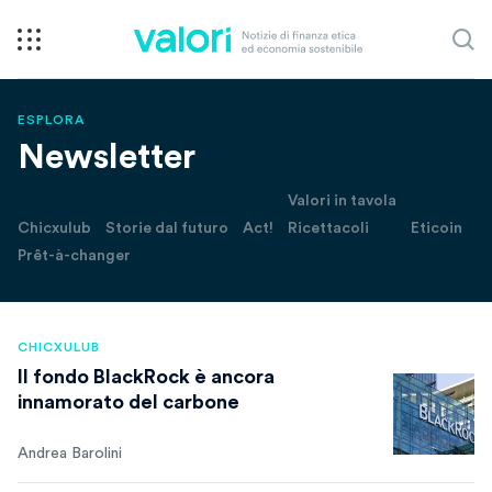
ESPLORA
Newsletter
Valori in tavola
Chicxulub
Storie dal futuro
Act!
Ricettacoli
Eticoin
Prêt-à-changer
CHICXULUB
Il fondo BlackRock è ancora
innamorato del carbone
Andrea Barolini