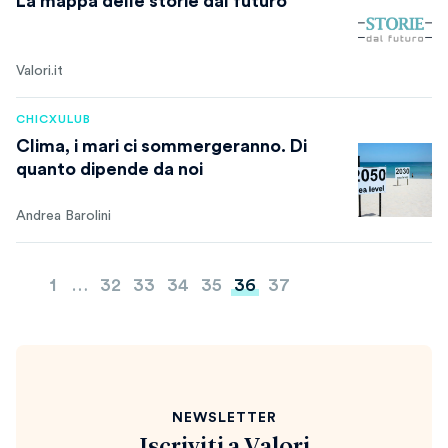
La mappa delle storie dal futuro
Valori.it
CHICXULUB
Clima, i mari ci sommergeranno. Di
quanto dipende da noi
Andrea Barolini
Paginazione
1
…
32
33
34
35
36
37
degli
articoli
NEWSLETTER