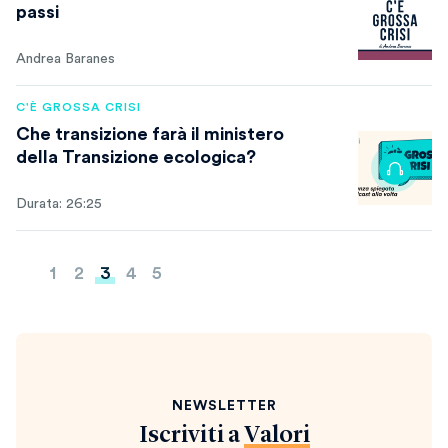
passi
Andrea Baranes
C'È GROSSA CRISI
Che transizione farà il ministero
della Transizione ecologica?
Durata: 26:25
Paginazione
1
2
3
4
5
degli
articoli
NEWSLETTER
Iscriviti a
Valori