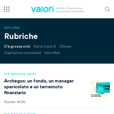
ESPLORA
Rubriche
C'è grossa crisi
Serie tripla A
Climax
Capitalism unchained
ValoriBet
C'È GROSSA CRISI
Archegos: un fondo, un manager
spericolato e un terremoto
finanziario
Durata: 14:00