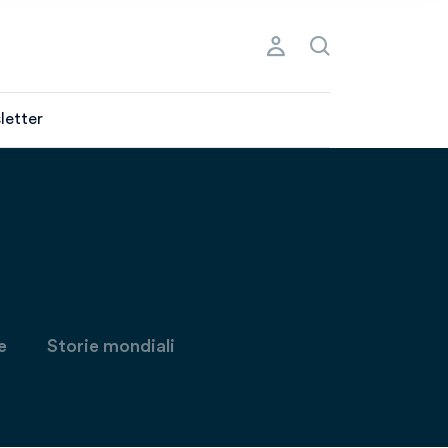
letter
e
Storie mondiali