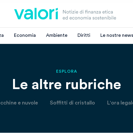
za
Economia
Ambiente
Diritti
Le nostre news
ESPLORA
Le altre rubriche
chine e nuvole
Soffitti di cristallo
L'ora legal