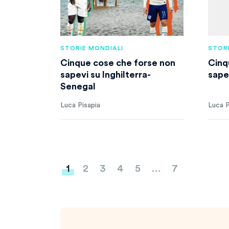
STORIE MONDIALI
STORI
Cinque cose che forse non
Cinq
sapevi su Inghilterra-
sape
Senegal
Luca Pisapia
Luca P
Paginazione
1
2
3
4
5
…
7
degli
articoli