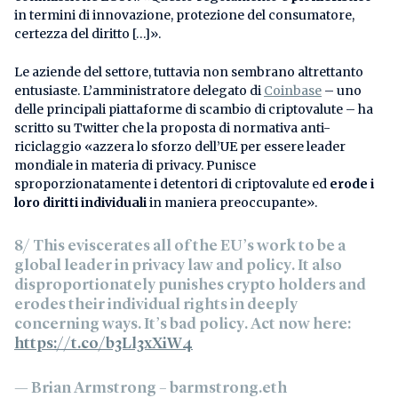
in termini di innovazione, protezione del consumatore,
certezza del diritto […]».
Le aziende del settore, tuttavia non sembrano altrettanto
entusiaste. L’amministratore delegato di
Coinbase
– uno
delle principali piattaforme di scambio di criptovalute – ha
scritto su Twitter che la proposta di normativa anti-
riciclaggio «azzera lo sforzo dell’UE per essere leader
mondiale in materia di privacy. Punisce
sproporzionatamente i detentori di criptovalute ed
erode i
loro diritti individuali
in maniera preoccupante».
8/ This eviscerates all of the EU’s work to be a
global leader in privacy law and policy. It also
disproportionately punishes crypto holders and
erodes their individual rights in deeply
concerning ways. It’s bad policy. Act now here:
https://t.co/b3Ll3xXiW4
— Brian Armstrong – barmstrong.eth