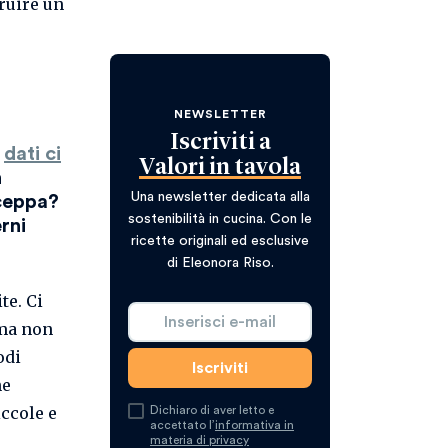
truire un
NEWSLETTER
Iscriviti a
I
dati ci
Valori in tavola
n
Una newsletter dedicata alla
nceppa?
sostenibilità in cucina. Con le
rni
ricette originali ed esclusive
di Eleonora Riso.
te. Ci
 ma non
odi
ne
iccole e
Dichiaro di aver letto e
accettato l’
informativa in
materia di privacy