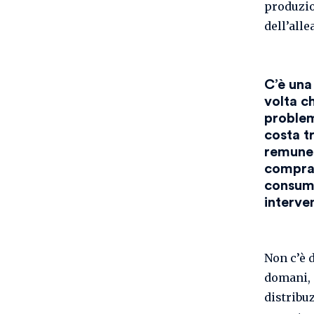
produzio
dell’alle
C’è una
volta ch
problem
costa t
remuner
compra.
consumat
interve
Non c’è 
domani, n
distribuz