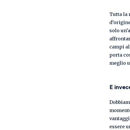
Tutta la
d’origine
solo un’
affrontar
campi al
porta cos
meglio u
E invec
Dobbiamo
momento 
vantaggi
essere un