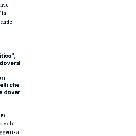
ario
lla
iende
itica”,
 doversi
on
lli che
ne dover
per
io «chi
ggetto a