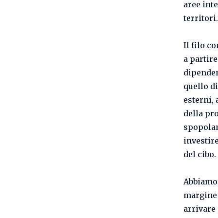
aree inte
territori.
Il filo 
a partire
dipenden
quello d
esterni, 
della pr
spopolam
investire
del cibo.
Abbiamo 
margine d
arrivare