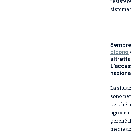
resistere
sistema 
Sempre 
dicono
altrett
L’acces
naziona
La situa
sono per
perché n
agroecol
perché i
medie az