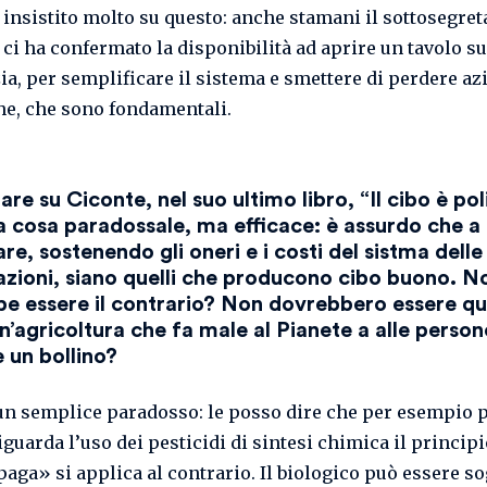
insistito molto su questo: anche stamani il sottosegret
ci ha confermato la disponibilità ad aprire un tavolo su
ia, per semplificare il sistema e smettere di perdere az
he, che sono fondamentali.
are su Ciconte, nel suo ultimo libro, “Il cibo è pol
a cosa paradossale, ma efficace: è assurdo che a
are, sostenendo gli oneri e i costi del sistma delle
cazioni, siano quelli che producono cibo buono. N
e essere il contrario? Non dovrebbero essere que
n’agricoltura che fa male al Pianete a alle perso
 un bollino?
 un semplice paradosso: le posso dire che per esempio 
guarda l’uso dei pesticidi di sintesi chimica il princip
paga» si applica al contrario. Il biologico può essere so