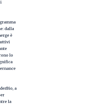
i
programma
e: dalla
merge è
uttivi
ante
rono lo
gnifica
overnance
derBio, a
per
tre la