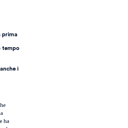
a prima
so tempo
 anche i
che
ua
ne ha