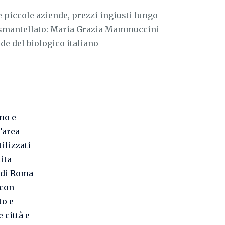
e piccole aziende, prezzi ingiusti lungo
al smantellato: Maria Grazia Mammuccini
ide del biologico italiano
no e
l’area
ilizzati
ita
o di Roma
 con
to e
 città e