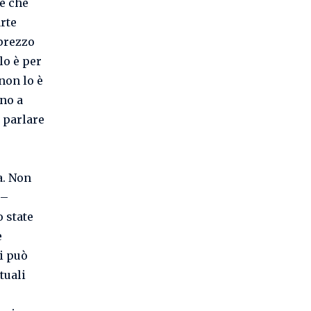
e che
rte
 prezzo
lo è per
 non lo è
ino a
 parlare
a. Non
 –
 state
e
i può
tuali