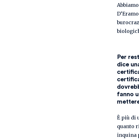
Abbiamo 
D’Eramo 
burocraz
biologic
Per rest
dice un
certific
certifi
dovrebb
fanno u
mettere
È più di
quanto ri
inquina 