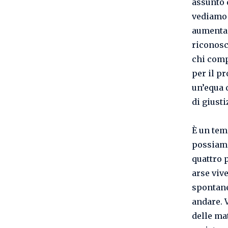
assunto 
vediamo 
aumenta i
riconosci
chi compr
per il p
un’equa 
di giusti
È un tem
possiamo
quattro 
arse vive
spontane
andare. V
delle ma