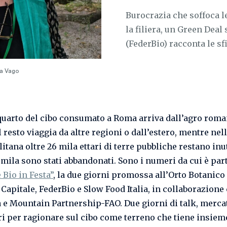
Burocrazia che soffoca l
la filiera, un Green De
(FederBio) racconta le sf
ia Vago
quarto del cibo consumato a Roma arriva dall’agro roma
il resto viaggia da altre regioni o dall’estero, mentre nel
tana oltre 26 mila ettari di terre pubbliche restano inut
1 mila sono stati abbandonati. Sono i numeri da cui è part
 Bio in Festa”
, la due giorni promossa all’Orto Botanic
Capitale, FederBio e Slow Food Italia, in collaborazione
 e Mountain Partnership-FAO. Due giorni di talk, merca
ri per ragionare sul cibo come terreno che tiene insieme