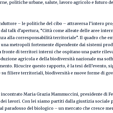
rne, politiche urbane, salute, lavoro agricolo e futuro de
conduttore – le politiche del cibo – attraversa l’intero 
 dal talk d’apertura, “Città come alleate delle aree intern
za alla corresponsabilità territoriale”. Il quadro che e
i una metropoli fortemente dipendente dai sistemi prod
a fronte di territori interni che ospitano una parte rilev
oduzione agricola e della biodiversità nazionale ma soff
ento. Ricucire questo rapporto, è la tesi dell’evento, si
 su filiere territoriali, biodiversità e nuove forme di g
incontrato Maria Grazia Mammuccini, presidente di Fe
ei lavori. Con lei siamo partiti dalla giustizia sociale 
 al paradosso del biologico – un mercato che cresce men