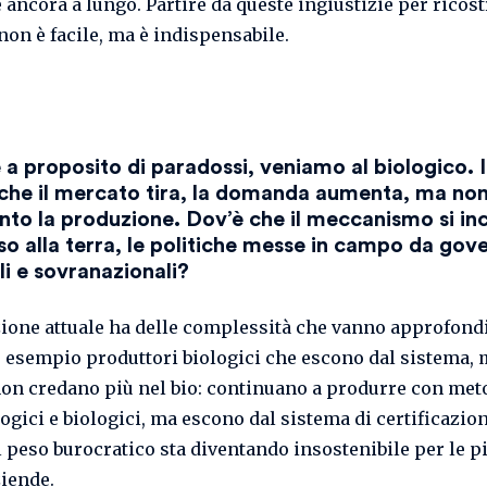
 ancora a lungo. Partire da queste ingiustizie per ricos
non è facile, ma è indispensabile.
a proposito di paradossi, veniamo al biologico. 
che il mercato tira, la domanda aumenta, ma no
anto la produzione. Dov’è che il meccanismo si i
so alla terra, le politiche messe in campo da gove
li e sovranazionali?
zione attuale ha delle complessità che vanno approfondi
 esempio produttori biologici che escono dal sistema,
on credano più nel bio: continuano a produrre con met
ogici e biologici, ma escono dal sistema di certificazio
l peso burocratico sta diventando insostenibile per le p
iende.