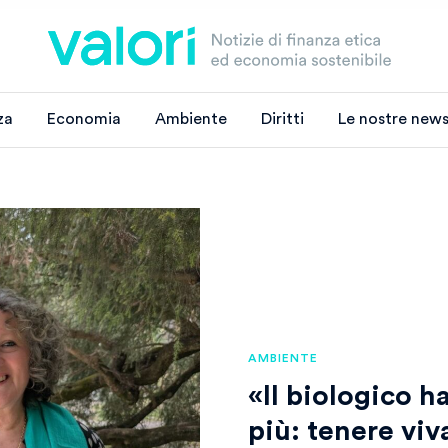
za
Economia
Ambiente
Diritti
Le nostre news
AMBIENTE
«Il biologico h
più: tenere viv