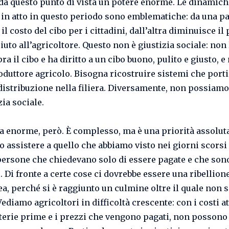
da questo punto di vista un potere enorme. Le dinamich
in atto in questo periodo sono emblematiche: da una pa
l costo del cibo per i cittadini, dall’altra diminuisce il
uto all’agricoltore. Questo non è giustizia sociale: non 
a il cibo e ha diritto a un cibo buono, pulito e giusto, e
roduttore agricolo. Bisogna ricostruire sistemi che port
distribuzione nella filiera. Diversamente, non possiamo
zia sociale.
a enorme, però. È complesso, ma è una priorità assolut
 assistere a quello che abbiamo visto nei giorni scorsi
persone che chiedevano solo di essere pagate e che sono
. Di fronte a certe cose ci dovrebbe essere una ribellion
a, perché si è raggiunto un culmine oltre il quale non s
ediamo agricoltori in difficoltà crescente: con i costi at
terie prime e i prezzi che vengono pagati, non possono