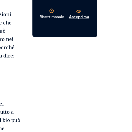
zioni
Bisettimanale
Anteprima
le che
può
oro nei
 perché
a dire:
el
utto a
l bio può
ne.