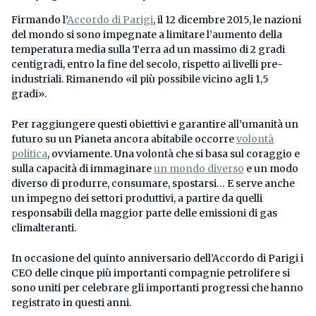
Firmando l’
Accordo di Parigi
, il 12 dicembre 2015, le nazioni
del mondo si sono impegnate a limitare l’aumento della
temperatura media sulla Terra ad un massimo di 2 gradi
centigradi, entro la fine del secolo, rispetto ai livelli pre-
industriali. Rimanendo «il più possibile vicino agli 1,5
gradi».
Per raggiungere questi obiettivi e garantire all’umanità un
futuro su un Pianeta ancora abitabile occorre
volontà
politica
, ovviamente. Una volontà che si basa sul coraggio e
sulla capacità di immaginare
un mondo diverso
e un modo
diverso di produrre, consumare, spostarsi… E serve anche
un impegno dei settori produttivi, a partire da quelli
responsabili della maggior parte delle emissioni di gas
climalteranti.
In occasione del quinto anniversario dell’Accordo di Parigi i
CEO delle cinque più importanti compagnie petrolifere si
sono uniti per celebrare gli importanti progressi che hanno
registrato in questi anni.