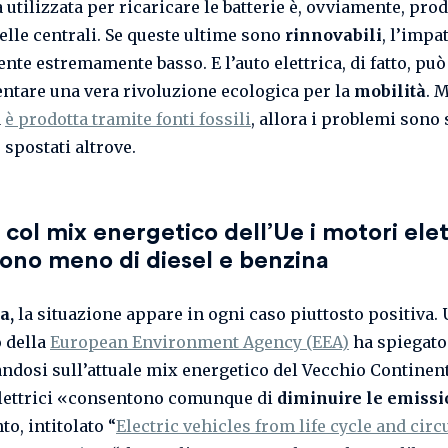
 utilizzata per ricaricare le batterie è, ovviamente, pro
elle centrali. Se queste ultime sono
rinnovabili
, l’impa
nte estremamente basso. E l’auto elettrica, di fatto, può
ntare una vera rivoluzione ecologica per la
mobilità
. 
a
è prodotta tramite fonti fossili
, allora i problemi sono 
 spostati altrove.
 col mix energetico dell’Ue i motori elet
ono meno di diesel e benzina
a,
la situazione appare in ogni caso piuttosto positiva.
 della
European Environment Agency (EEA)
ha spiegato 
andosi sull’attuale mix energetico del Vecchio Continent
elettrici «consentono comunque di
diminuire le emissi
o, intitolato “
Electric vehicles from life cycle and circ