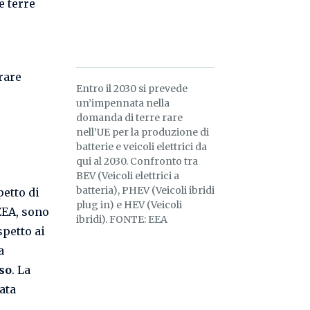
e terre
Entro il 2030 si prevede
un’impennata nella
domanda di terre rare
nell’UE per la produzione di
batterie e veicoli elettrici da
qui al 2030. Confronto tra
BEV (Veicoli elettrici a
batteria), PHEV (Veicoli ibridi
petto di
plug in) e HEV (Veicoli
EEA, sono
ibridi). FONTE: EEA
spetto ai
a
uso
. La
ata