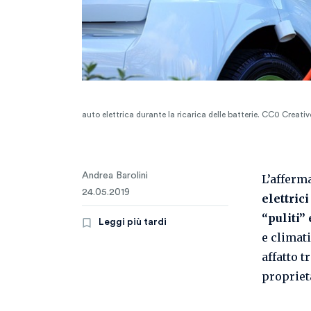
auto elettrica durante la ricarica delle batterie. CC0 Cre
Andrea Barolini
L’afferm
24.05.2019
elettrici
“puliti”
Leggi più tardi
e climat
affatto t
propriet