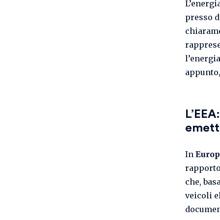
L’energia
presso d
chiarame
rapprese
l’energi
appunto,
L’EEA:
emett
In
Europ
rapporto
che, bas
veicoli 
document