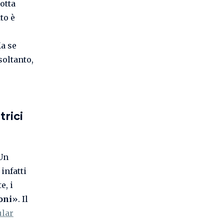
dotta
tto è
Ma se
soltanto,
trici
 Un
infatti
e, i
oni
». Il
ular