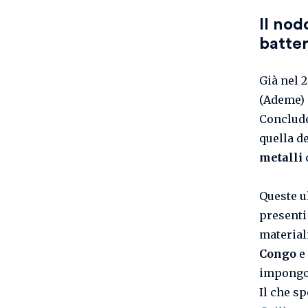
Il nod
batter
Già nel 
(Ademe) 
Conclud
quella de
metalli
Queste u
presenti 
material
Congo
e 
impongon
Il che s