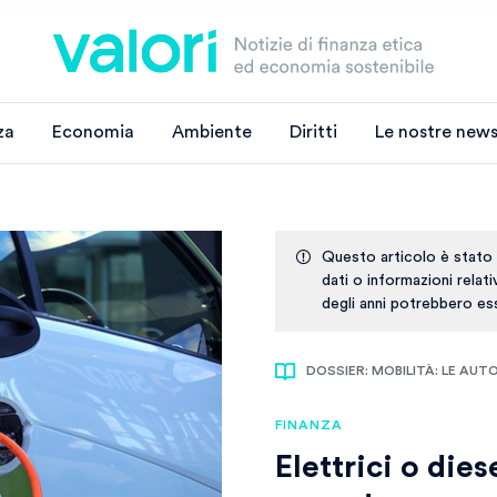
za
Economia
Ambiente
Diritti
Le nostre news
Questo articolo è stato
dati o informazioni relat
degli anni potrebbero ess
DOSSIER: MOBILITÀ: LE AUT
FINANZA
Elettrici o die