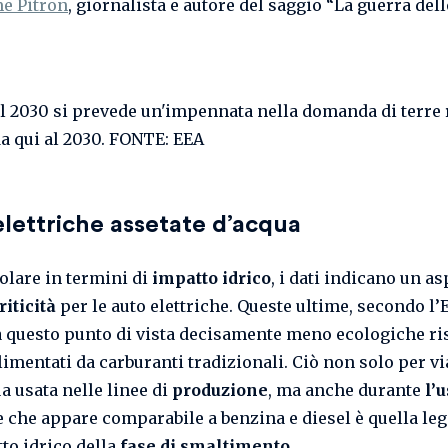
e Pitron
, giornalista e autore del saggio “La guerra dell
lettriche assetate d’acqua
colare in termini di
impatto idrico
, i dati indicano un as
riticità
per le auto elettriche. Queste ultime, secondo l’
da questo punto di vista decisamente meno ecologiche ri
limentati da carburanti tradizionali. Ciò non solo per vi
a usata nelle linee di
produzione
, ma anche durante
l’
e che appare comparabile a benzina e diesel è quella leg
tto idrico della
fase di smaltimento
.