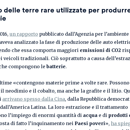
o delle terre rare utilizzate per produrre
ie
2016,
un rapporto
pubblicato dall’Agenzia per l’ambiente
aveva analizzato la fase di produzione delle auto elettri
endo che essa comporta maggiori
emissioni di CO2
ris
i veicoli tradizionali. Ciò soprattutto a causa dell’estra
che compongono le
batterie
.
ltime «contengono materie prime a volte rare. Possono
il neodimio e il cobalto, ma anche la grafite e il litio. Qu
i
arrivano spesso dalla Cina
, dalla Repubblica democrat
dall’America Latina. La loro estrazione e il trattamento
o l’impiego di enormi quantità di
acqua
e di
prodotti
posta di fatto l’inquinamento nei
Paesi poveri
»,
ha spie