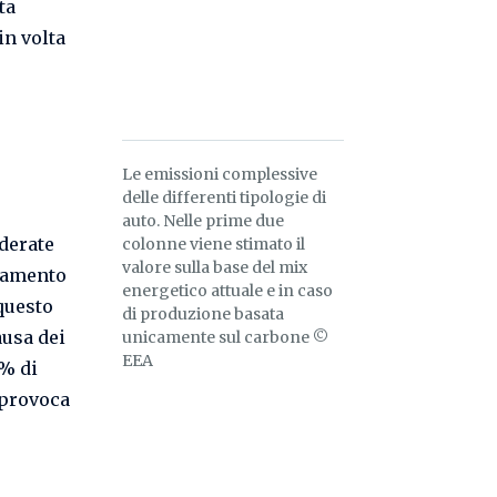
ta
in volta
Le emissioni complessive
delle differenti tipologie di
auto. Nelle prime due
iderate
colonne viene stimato il
valore sulla base del mix
namento
energetico attuale e in caso
 questo
di produzione basata
ausa dei
unicamente sul carbone ©
EEA
0% di
 provoca