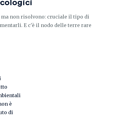
cologici
o ma non risolvono: cruciale il tipo di
mentarli. E c'è il nodo delle terre rare
i
tto
mbientali
 non è
uto di