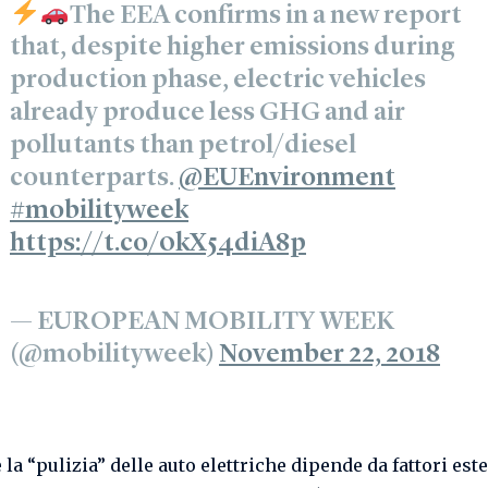
The EEA confirms in a new report
that, despite higher emissions during
production phase, electric vehicles
already produce less GHG and air
pollutants than petrol/diesel
counterparts.
@EUEnvironment
#mobilityweek
https://t.co/0kX54diA8p
— EUROPEAN MOBILITY WEEK
(@mobilityweek)
November 22, 2018
 la “pulizia” delle auto elettriche dipende da fattori este