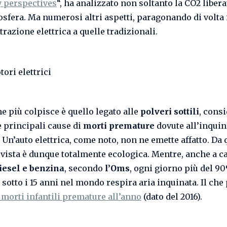
 perspectives
“, ha analizzato non soltanto la CO2 libera
osfera. Ma numerosi altri aspetti, paragonando di volta 
 trazione elettrica a quelle tradizionali.
he più colpisce è quello legato alle
polveri sottili
, cons
e principali cause di
morti premature
dovute all’inqui
. Un’auto elettrica, come noto, non ne emette affatto. Da
 vista è dunque totalmente ecologica. Mentre, anche a c
iesel e benzina
, secondo
l’Oms
, ogni giorno più del 9
sotto i 15 anni nel mondo respira aria inquinata. Il che
morti infantili premature all’anno
(dato del 2016).