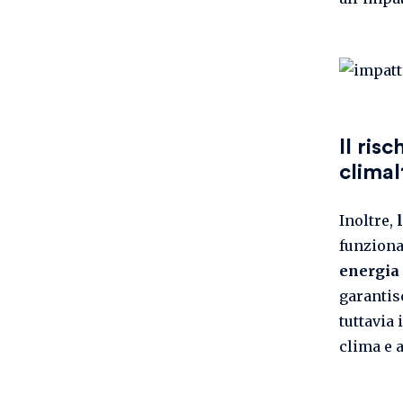
Il ris
climal
Inoltre,
funziona
energia
garantis
tuttavia 
clima e 