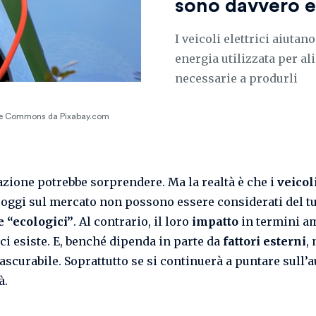
sono davvero e
I veicoli elettrici aiutan
energia utilizzata per ali
necessarie a produrli
ative Commons da Pixabay.com
azione potrebbe sorprendere. Ma la realtà è che i
veicol
oggi sul mercato non possono essere considerati del tu
 e “ecologici”
. Al contrario, il loro
impatto
in termini a
ici esiste. E, benché dipenda in parte da
fattori esterni
,
rascurabile. Soprattutto se si continuerà a puntare sull’a
à.