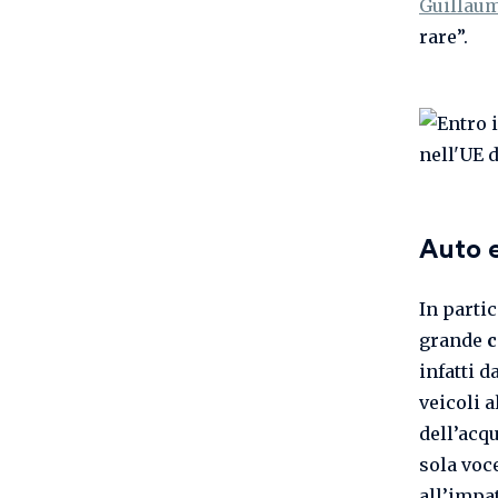
Guillaum
rare”.
Auto e
In parti
grande
c
infatti 
veicoli a
dell’acqu
sola voc
all’impa