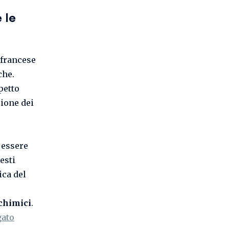
 le
 francese
che.
petto
zione dei
 essere
esti
ica del
 chimici
.
gato