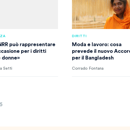
NZA
DIRITTI
PNRR può rappresentare
Moda e lavoro: cosa
casione per i diritti
prevede il nuovo Accor
e donne»
per il Bangladesh
a Setti
Corrado Fontana
6