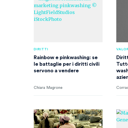
DIRITTI
VALOR
Rainbow e pinkwashing: se
Dirit
le battaglie per i diritti civili
Tutt
servono a vendere
wash
azie
Chiara Magrone
Corra