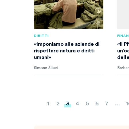
DIRITTI
FINA
«Imponiamo alle aziende di
«Il 
rispettare natura e diritti
un’oc
umani»
dell
Simone Siliani
Barbar
Paginazione
1
2
3
4
5
6
7
…
1
degli
articoli