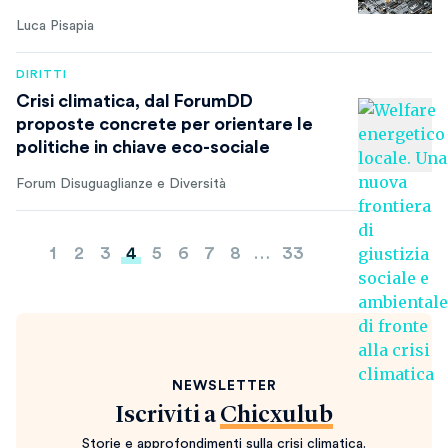
Luca Pisapia
DIRITTI
Crisi climatica, dal ForumDD
proposte concrete per orientare le
politiche in chiave eco-sociale
Forum Disuguaglianze e Diversità
Paginazione
1
2
3
4
5
6
7
8
…
33
degli
articoli
NEWSLETTER
Iscriviti a
Chicxulub
Storie e approfondimenti sulla crisi climatica.