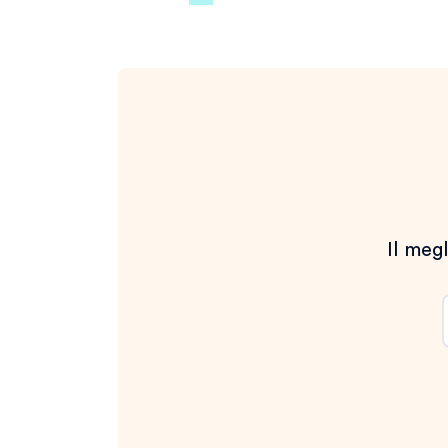
degli
articoli
Il megl