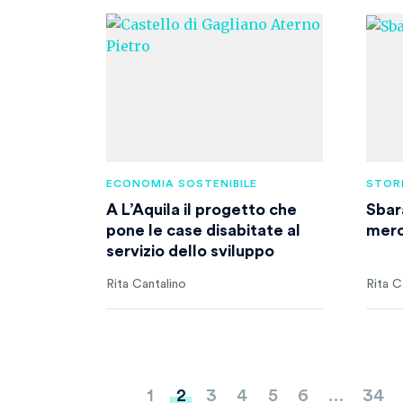
ECONOMIA SOSTENIBILE
STOR
A L’Aquila il progetto che
Sbar
pone le case disabitate al
merc
servizio dello sviluppo
Rita Cantalino
Rita C
Paginazione
1
2
3
4
5
6
…
34