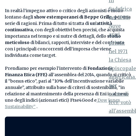
In realtà l’impegno attivo o critico degli azionisti è molto
lontano dagli
show estemporanei di
Beppe Grillo,
per una
serie di ragioni. Prima di tutto si tratta di
un’attività
continuativa
, con degli obiettivi ben precisi, che acquista
importanza nel tempo e si nutre di dettagli, dello
studio
meticoloso
di bilanci, rapporti, interviste e del confronto
con i principali concorrenti dell’impresa che viene
individuata come target.
Prendiamo per esempio l’intervento di
Fondazione
Finanza Etica (FFE)
all’assemblea del 2014, quando si criticò
il “bonus etico”, pari al “10% dell’incentivazione variabile
annuale”, attribuito sulla base di criteri di sostenibilità, “in
relazione al mantenimento della presenza di Eni in almeno
uno degli indici (azionari etici) Ftse4Good e
Dow Jones
Sustainability”
.