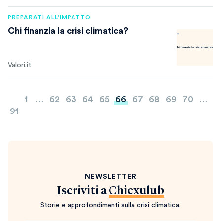
PREPARATI ALL'IMPATTO
Chi finanzia la crisi climatica?
Valori.it
Paginazione
1
…
62
63
64
65
66
67
68
69
70
…
degli
91
articoli
NEWSLETTER
Iscriviti a
Chicxulub
Storie e approfondimenti sulla crisi climatica.