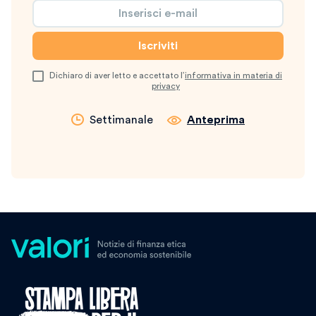
Dichiaro di aver letto e accettato l’
informativa in materia di
privacy
Settimanale
Anteprima