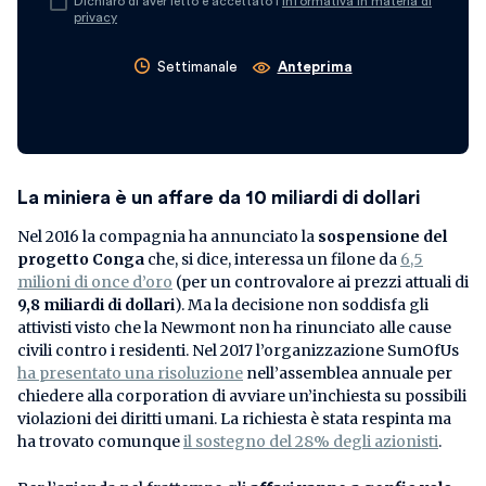
Dichiaro di aver letto e accettato l’
informativa in materia di
privacy
Settimanale
Anteprima
La miniera è un affare da 10 miliardi di dollari
Nel 2016 la compagnia ha annunciato la
sospensione del
progetto Conga
che, si dice, interessa un filone da
6,5
milioni di once d’oro
(per un controvalore ai prezzi attuali di
9,8 miliardi di dollari
). Ma la decisione non soddisfa gli
attivisti visto che la Newmont non ha rinunciato alle cause
civili contro i residenti. Nel 2017 l’organizzazione SumOfUs
ha presentato una risoluzione
nell’assemblea annuale per
chiedere alla corporation di avviare un’inchiesta su possibili
violazioni dei diritti umani. La richiesta è stata respinta ma
ha trovato comunque
il sostegno del 28% degli azionisti
.