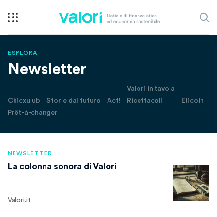
ESPLORA
Newsletter
Valori in tavola
Chicxulub
Storie dal futuro
Act!
Ricettacoli
Eticoin
Prêt-à-changer
NEWSLETTER
La colonna sonora di Valori
Valori.it