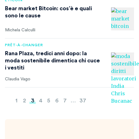
ETICOIN
Bear market Bitcoin: cos’è e quali
sono le cause
Michela Calculli
PRÊT-À-CHANGER
Rana Plaza, tredici anni dopo: la
moda sostenibile dimentica chi cuce
i vestiti
Claudia Vago
Paginazione
1
2
3
4
5
6
7
…
37
degli
articoli